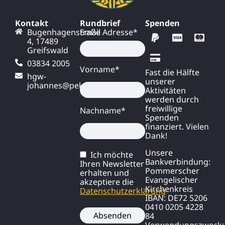
Kontakt
Rundbrief
Spenden
Bugenhagenstraße
Email Adresse*
4, 17489
Greifswald
03834 2005
Vorname*
Fast die Hälfte
hgw-
unserer
johannes@pek.de
Aktivitäten
werden durch
freiwillige
Nachname*
Spenden
finanziert. Vielen
Dank!
Unsere
Ich möchte
Bankverbindung:
Ihren Newsletter
Pommerscher
erhalten und
Evangelischer
akzeptiere die
Kirchenkreis
Datenschutzerklärung
IBAN:
DE72 5206
0410 0205 4228
84