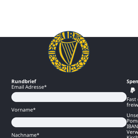
Rundbrief
Spe
Email Adresse*
Fast
freiw
Vorname*
Unse
Pomm
IBAN
Verw
Nachname*
Kirc