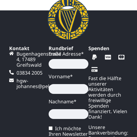
Kontakt
Rundbrief
Spenden
Bugenhagenstraße
Email Adresse*
4, 17489
Greifswald
03834 2005
Vorname*
Fast die Hälfte
hgw-
unserer
johannes@pek.de
Aktivitäten
werden durch
freiwillige
Nachname*
Spenden
finanziert. Vielen
Dank!
Unsere
Ich möchte
Bankverbindung:
Ihren Newsletter